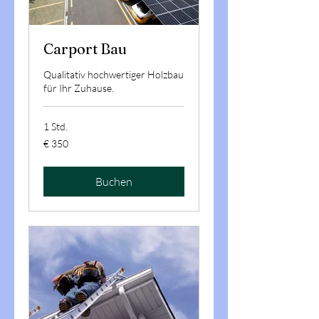
Carport Bau
Qualitativ hochwertiger Holzbau
für Ihr Zuhause.
1 Std.
350
€ 350
Euro
Buchen