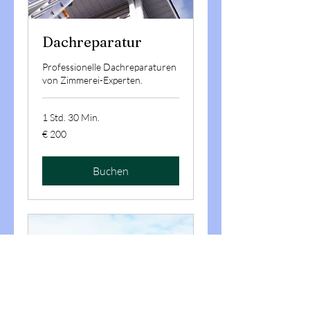
Dachreparatur
Professionelle Dachreparaturen
von Zimmerei-Experten.
1 Std. 30 Min.
200
€ 200
Euro
Buchen