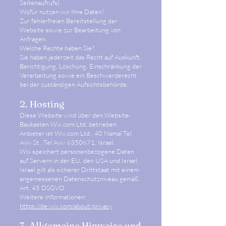
Seitenaufrufs).
Wofür nutzen wir Ihre Daten?
Zur fehlerfreien Bereitstellung der
Website sowie zur Bearbeitung von
Anfragen.
Welche Rechte haben Sie?
Sie haben jederzeit das Recht auf Auskunft,
Berichtigung, Löschung, Einschränkung der
Verarbeitung sowie ein Beschwerderecht
bei der zuständigen Aufsichtsbehörde.
2. Hosting
Diese Website wird über den Website-
Baukasten Wix.com Ltd. betrieben.
Anbieter ist Wix.com Ltd., 40 Namal Tel
Aviv St., Tel Aviv 6350671, Israel.
Wix speichert personenbezogene Daten
auf Servern in der EU, den USA und Israel.
Israel gilt als sicherer Drittstaat mit einem
angemessenen Datenschutzniveau gemäß
Art. 45 DSGVO.
Weitere Informationen:
https://de.wix.com/about/privacy
3. Allgemeine Hinweise und