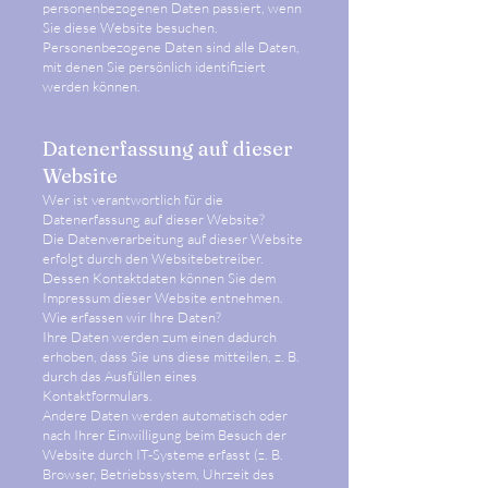
personenbezogenen Daten passiert, wenn
Sie diese Website besuchen.
Personenbezogene Daten sind alle Daten,
mit denen Sie persönlich identifiziert
werden können.
Datenerfassung auf dieser
Website
Wer ist verantwortlich für die
Datenerfassung auf dieser Website?
Die Datenverarbeitung auf dieser Website
erfolgt durch den Websitebetreiber.
Dessen Kontaktdaten können Sie dem
Impressum dieser Website entnehmen.
Wie erfassen wir Ihre Daten?
Ihre Daten werden zum einen dadurch
erhoben, dass Sie uns diese mitteilen, z. B.
durch das Ausfüllen eines
Kontaktformulars.
Andere Daten werden automatisch oder
nach Ihrer Einwilligung beim Besuch der
Website durch IT-Systeme erfasst (z. B.
Browser, Betriebssystem, Uhrzeit des