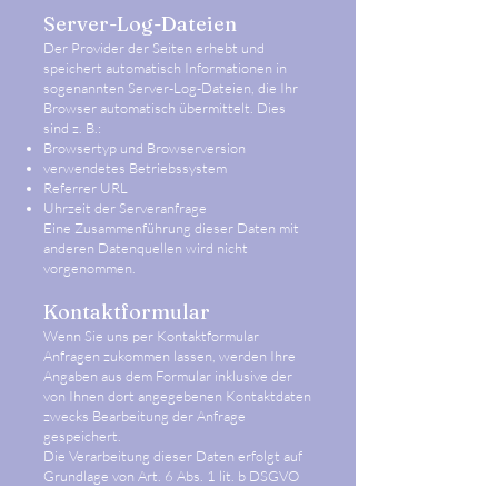
Server-Log-Dateien
Der Provider der Seiten erhebt und
speichert automatisch Informationen in
sogenannten Server-Log-Dateien, die Ihr
Browser automatisch übermittelt. Dies
sind z. B.:
Browsertyp und Browserversion
verwendetes Betriebssystem
Referrer URL
Uhrzeit der Serveranfrage
Eine Zusammenführung dieser Daten mit
anderen Datenquellen wird nicht
vorgenommen.
Kontaktformular
Wenn Sie uns per Kontaktformular
Anfragen zukommen lassen, werden Ihre
Angaben aus dem Formular inklusive der
von Ihnen dort angegebenen Kontaktdaten
zwecks Bearbeitung der Anfrage
gespeichert.
Die Verarbeitung dieser Daten erfolgt auf
Grundlage von Art. 6 Abs. 1 lit. b DSGVO
(Vertrag oder vorvertragliche Maßnahmen).