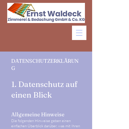
DATENSCHUTZERKLÄRUN
G
1. Datenschutz auf
einen Blick
Allgemeine Hinweise
Die folgenden Hinweise geben einen
einfachen Überblick darüber, was mit Ihren