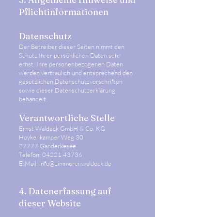
Pflichtinformationen
Datenschutz
Der Betreiber dieser Seiten nimmt den
Schutz Ihrer persönlichen Daten sehr
ernst. Ihre personenbezogenen Daten
werden vertraulich und entsprechend den
gesetzlichen Datenschutzvorschriften
sowie dieser Datenschutzerklärung
behandelt.
Verantwortliche Stelle
Ernst Waldeck GmbH & Co. KG
Hoykenkamper Weg 30
27777 Ganderkesee
Telefon: 04221 43736
E-Mail: info@zimmerei-waldeck.de
4. Datenerfassung auf
dieser Website